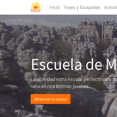
Inicio
Viajes y Escapadas
Activi
Escuela de 
La actividad extra escolar perfecta para ac
naturaleza a los más jóvenes
¡Reservar tu plaza!