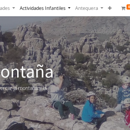
0
dades
Actividades Infantiles
Antequera
Montaña
ercar la montaña y la