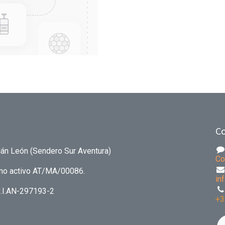
Co
án León (Sendero Sur Aventura)
Co
ismo activo AT/MA/00086.
in
C.I.AN-297193-2
+3