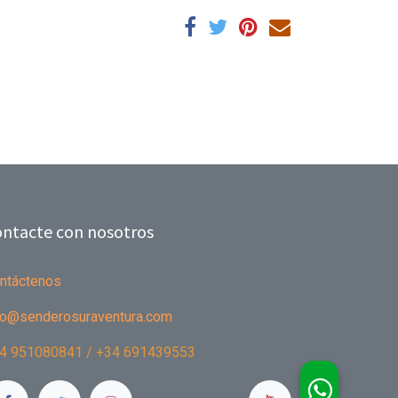
ntacte con nosotros
ntáctenos
fo@senderosuraventura.com
4 951080841 / +34 691439553